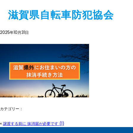
滋賀県自転車防犯協会
譲渡する前に 抹消届が必要です (1)
2025年10月31日
カテゴリー：
«
譲渡する前に 抹消届が必要です (1)